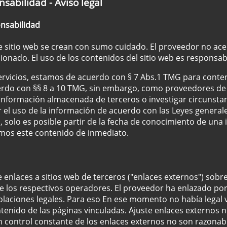
sabilidad - Aviso legal
onsabilidad
 sitio web se crean con sumo cuidado. El proveedor no acep
onado. El uso de los contenidos del sitio web es responsabi
vicios, estamos de acuerdo con § 7 Abs.1 TMG para conten
rdo con §§ 8 a 10 TMG, sin embargo, como proveedores de s
nformación almacenada de terceros o investigar circunstanc
 el uso de la información de acuerdo con las Leyes general
 solo es posible partir de la fecha de conocimiento de una i
mos este contenido de inmediato.
e enlaces a sitios web de terceros ("enlaces externos") sobr
 los respectivos operadores. El proveedor ha enlazado por 
olaciones legales. Para eso En ese momento no había legal v
ontenido de las páginas vinculadas. Ajuste enlaces externos 
n control constante de los enlaces externos no son razonabl