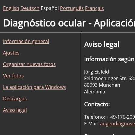
English
Deutsch
Español
Português
Français
Diagnóstico ocular - Aplicaci
Información general
Aviso legal
Ajustes
Información segú
Organizar nuevas fotos
Jörg Eisfeld
Ver fotos
Feldmochinger Str. 68
80993 München
La aplicación para Windows
Alemania
Descargas
Contacto:
Aviso legal
Teléfono: + 49-176-20
E-Mail:
augendiagnose@