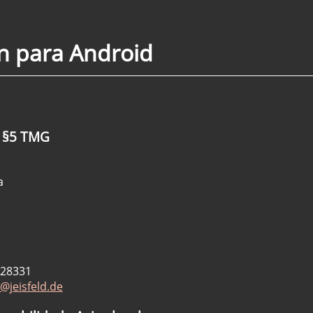
ón para Android
n §5 TMG
a
928331
jeisfeld.de